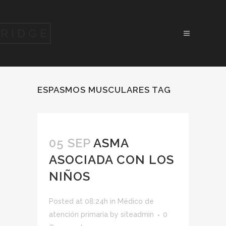
ESPASMOS MUSCULARES TAG
05 SEP
ASMA
ASOCIADA CON LOS
NIÑOS
Posted at 08:24h
in
Médico de
atención primaria
by
siteadmin
0