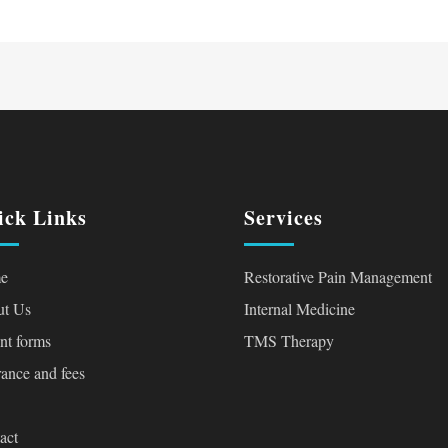
ick Links
Services
e
Restorative Pain Management
t Us
Internal Medicine
ent forms
TMS Therapy
rance and fees
act