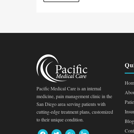
Qu
Hom
Pacific Medical Care is an internal
Abou
medicine, pain management clinic in the
Pati
San Diego area serving patients with
Insu
cutting-edge treatment plans, customized
to their unique condition.
Blog
Cont
facebook
twitter
google
linkedin