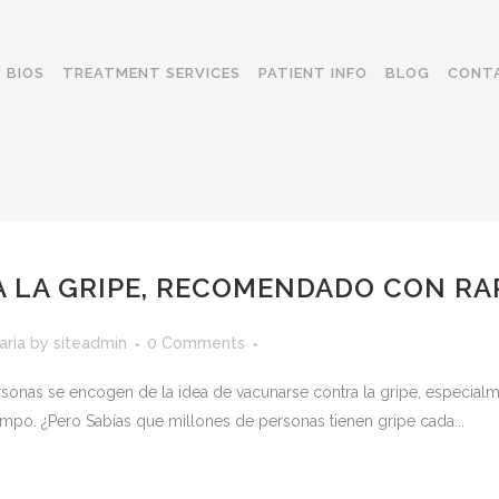
BIOS
TREATMENT SERVICES
PATIENT INFO
BLOG
CONT
 LA GRIPE, RECOMENDADO CON RA
aria
by
siteadmin
0 Comments
nas se encogen de la idea de vacunarse contra la gripe, especialm
empo. ¿Pero Sabías que millones de personas tienen gripe cada...