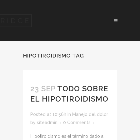
HIPOTIROIDISMO TAG
23 SEP
TODO SOBRE
EL HIPOTIROIDISMO
Posted at 10:56h
in
Manejo del dolor
by
siteadmin
0 Comments
Hipotiroidismo es el término dado a