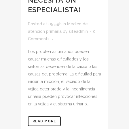
NECESITA UN
ESPECIALISTA)
Posted at 09:59h
in
Médico de
atención primaria
by
siteadmin
0
Comments
Los problemas urinarios pueden
causar muchas dificultades y los
síntomas dependen de la causa o las
causas del problema. La dificultad para
iniciar la micción, el vaciado de la
vejiga deteriorado y la incontinencia
urinaria pueden provocar infecciones
en la vejiga y el sistema urinario....
READ MORE