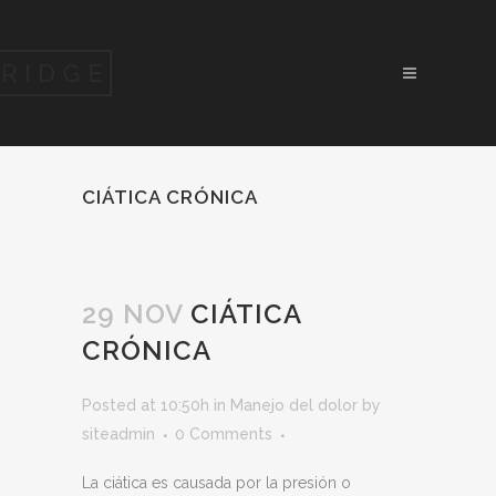
CIÁTICA CRÓNICA
29 NOV
CIÁTICA
CRÓNICA
Posted at 10:50h
in
Manejo del dolor
by
siteadmin
0 Comments
La ciática es causada por la presión o