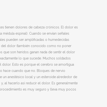
tes tienen dolores de cabeza crónicos. El dolor es
 la médula espinal). Cuando se envían señales
ales pueden ser amplificadas o humedecidas
rse del dolor (también conocido como no poner
dos que son heridos ganan nada de sentir el dolor
 es exactamente lo que sucede. Muchos soldados
l dolor. Esto es porque el cerebro se amortigua
s lo hace cuando que no. Bloques de nervio
de un anestésico local y un esteroide alrededor de
, al hacerlo así reducir el dolor. Es generalmente
 procedimiento es muy seguro y lleva muy pocos