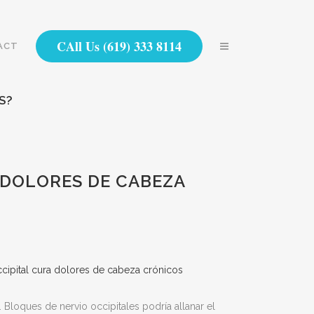
CAll Us (619) 333 8114
ACT
S?
 DOLORES DE CABEZA
loques de nervio occipitales podría allanar el