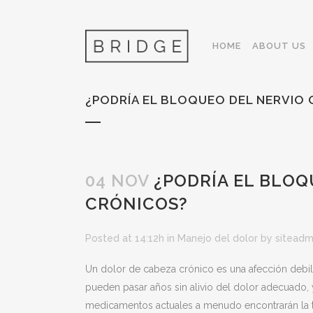
HOME
ABOUT US
¿PODRÍA EL BLOQUEO DEL NERVIO 
04 NOV
¿PODRÍA EL BLOQ
CRÓNICOS?
Posted at 14:12h
in
Manejo del dolor
by
siteadm
Un dolor de cabeza crónico es una afección debili
pueden pasar años sin alivio del dolor adecuado, 
medicamentos actuales a menudo encontrarán la te