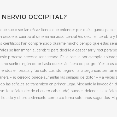
 NERVIO OCCIPITAL?
 qué suele ser tan eficaz tienes que entender por qué algunos pacien
n desde el cuerpo al sistema nervioso central (es decir, el cerebro y
os científicos han comprendido durante mucho tiempo que estas señ
ñales se transmiten al cerebro para decirle a descansar y recupera
 este proceso necesita ser alterado. En la batalla por ejemplo solda
és a no sentir ningún dolor hasta que están fuera de peligro. Y esto
ridos en batalla y fue sólo cuando llegaron a la seguridad sentían e
 manera – el cerebro puede aumentar las señales de dolor – y a vece
ndo las señales se transmiten en primer lugar. Mediante la inyección 
nsmite señales desde el cuero cabelludo) pueden detener las señales y
e líquido y el procedimiento completo toma sólo unos segundos. El