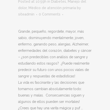
Posted at 10:59h
in
Diabetes
,
Manejo del
dolor
,
Médico de atención primaria
by
siteadmin
0 Comments
Grande, pequeño, regordete, mayor, más
sabio, disminuyendo mentalmente, joven,
enfermo, ganando peso, alergias, Alzheimer,
enfermedades del corazón, diabetes y cáncer
– ¿son predecibles con análisis de sangre y
estudiando estos rasgos? ¿Puede realmente
predecir su futuro con unos pocos viales de
sangre y respuestas de estadísticas!
La vida es fascinante y las decisiones que
tomamos cambian absolutamente todo:
buenas y malas. Consecuencias siguen y
algunos de ellos pueden ser mortales!
¿Crees que hay una varita mágica y puf …