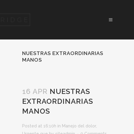
NUESTRAS EXTRAORDINARIAS
MANOS
16 APR
NUESTRAS
EXTRAORDINARIAS
MANOS
Posted at 16:10h
in
Manejo del dolor
,
Urgente que
by
siteadmin
0 Comments