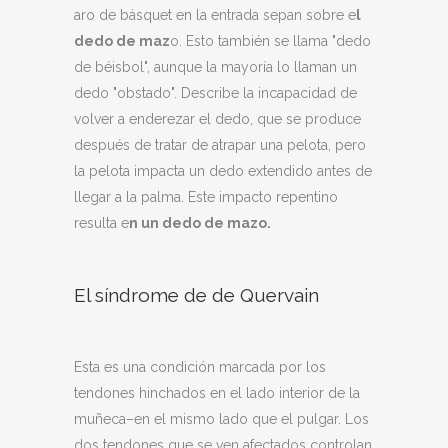
aro de básquet en la entrada sepan sobre e
l
dedo de maz
o. Esto también se llama "dedo
de béisbol", aunque la mayoría lo llaman un
dedo "obstado". Describe la incapacidad de
volver a enderezar el dedo, que se produce
después de tratar de atrapar una pelota, pero
la pelota impacta un dedo extendido antes de
llegar a la palma. Este impacto repentino
resulta e
n un dedo de mazo.
El síndrome de de Quervain
Esta es una condición marcada por los
tendones hinchados en el lado interior de la
muñeca–en el mismo lado que el pulgar. Los
dos tendones que se ven afectados controlan