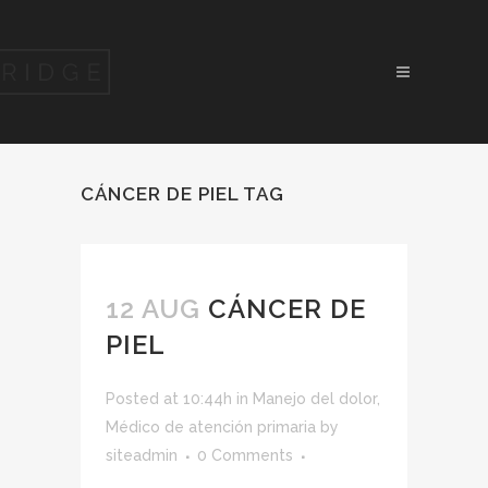
CÁNCER DE PIEL TAG
12 AUG
CÁNCER DE
PIEL
Posted at 10:44h
in
Manejo del dolor
,
Médico de atención primaria
by
siteadmin
0 Comments