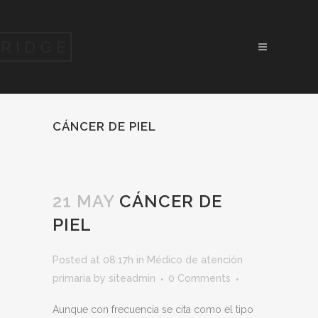
CÁNCER DE PIEL
21 MAY
CÁNCER DE
PIEL
Posted at 08:17h
in
Médico de atención
primaria
by
siteadmin
0 Comments
Aunque con frecuencia se cita como el tipo