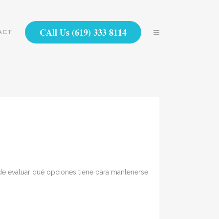
CAll Us (619) 333 8114
ACT
e evaluar qué opciones tiene para mantenerse