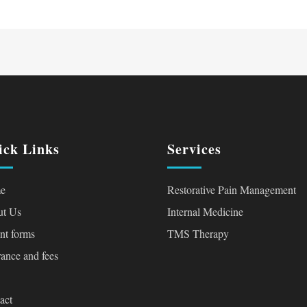
ick Links
Services
e
Restorative Pain Management
t Us
Internal Medicine
ent forms
TMS Therapy
rance and fees
act