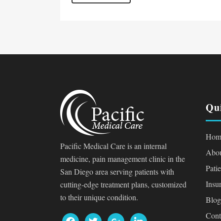
Qu
Hom
Pacific Medical Care is an internal
Abou
medicine, pain management clinic in the
Pati
San Diego area serving patients with
Insu
cutting-edge treatment plans, customized
to their unique condition.
Blog
Cont
facebook
twitter
google
linkedin