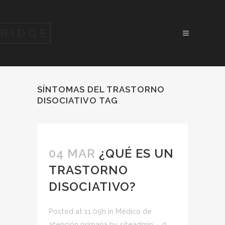
SÍNTOMAS DEL TRASTORNO
DISOCIATIVO TAG
04 MAR
¿QUÉ ES UN
TRASTORNO
DISOCIATIVO?
Posted at 11:09h
in
Médico de
atención primaria
by
siteadmin
0