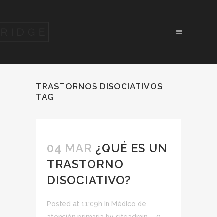
TRASTORNOS DISOCIATIVOS
TAG
04 MAR
¿QUÉ ES UN
TRASTORNO
DISOCIATIVO?
Posted at 11:09h
in
Médico de
atención primaria
by
siteadmin
0