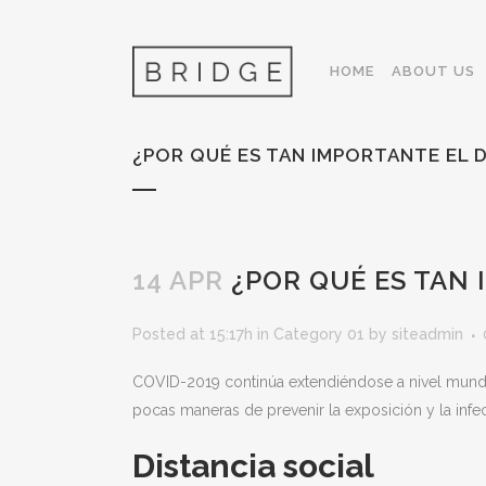
HOME
ABOUT US
¿POR QUÉ ES TAN IMPORTANTE EL 
14 APR
¿POR QUÉ ES TAN 
Posted at 15:17h
in
Category 01
by
siteadmin
COVID-2019 continúa extendiéndose a nivel mundial.
pocas maneras de prevenir la exposición y la infec
Distancia social