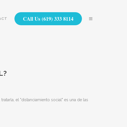
CAll Us (619) 333 8114
ACT
L?
tarla, el "distanciamiento social" es una de las