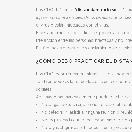
Los CDC definen el
"distanciamiento so
cial" c
om
(aproximadamente 6 pies) de los demás cuan
do sea 
el virus o están infectadas con el virus.
El distanciamiento social tiene el potencial de re
interacción entre las personas infectadas y no infe
En términos simples, el distanciamiento social signi
¿CÓMO DEBO PRACTICAR EL DISTA
Los CDC recomiendan mantener una distancia de 2 
También debe evitar el contacto físico, como un a
sociales.
Aquí hay otras maneras en que puede practicar el 
No salgas de tu casa, a menos que sea absolut
No celebrar ni asistir a ninguna reunión o reuni
No toques nada que pueda haber sido tocado p
No vayas al gimnasio. Puedes hacer ejercicio e