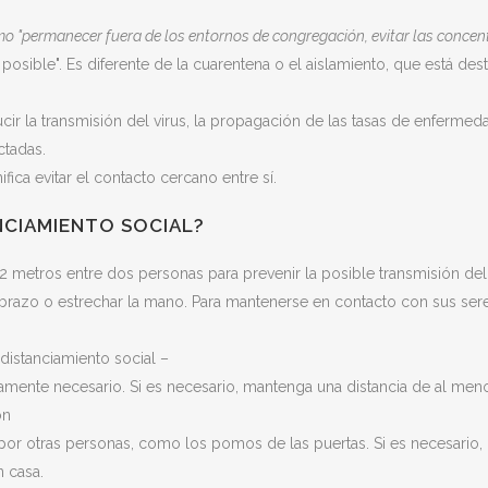
o "permanecer fuera de los entornos de congregación, evitar las concen
posible". Es diferente de la cuarentena o el aislamiento, que está de
ducir la transmisión del virus, la propagación de las tasas de enferme
ctadas.
fica evitar el contacto cercano entre sí.
NCIAMIENTO SOCIAL?
metros entre dos personas para prevenir la posible transmisión del 
brazo o estrechar la mano. Para mantenerse en contacto con sus sere
distanciamiento social –
amente necesario. Si es necesario, mantenga una distancia de al men
ón
or otras personas, como los pomos de las puertas. Si es necesario,
n casa.